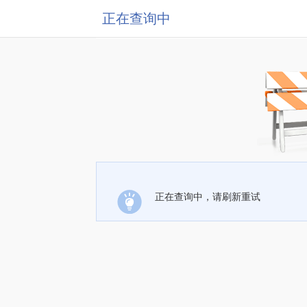
正在查询中
正在查询中，请刷新重试